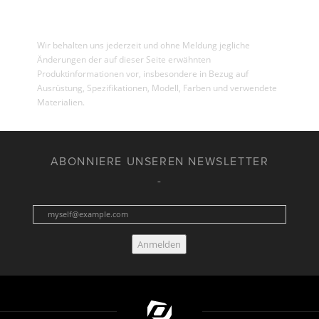
Wir behalten uns jederzeit und ohne Meldung jegliche
Änderungen der auf dieser Seite erwähnten
Produktinformationen vor, insbesondere in Bezug auf
Ausrüstung, Spezifikationen, Modell, Farben und verwendete
Materialien.
ABONNIERE UNSEREN NEWSLETTER
Anmelden