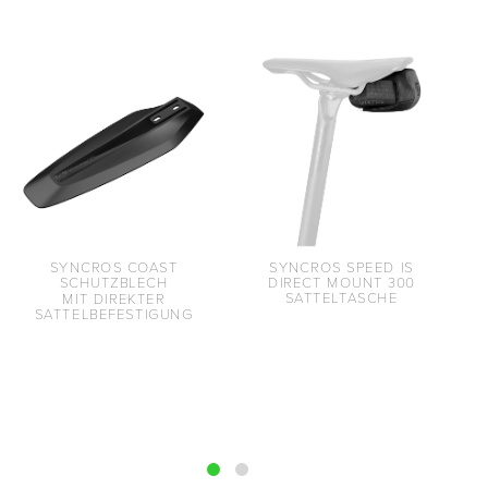
SYNCROS SPEED IS
SYNCROS COAST
DIRECT MOUNT 300
SCHUTZBLECH
SATTELTASCHE
MIT DIREKTER
SATTELBEFESTIGUNG