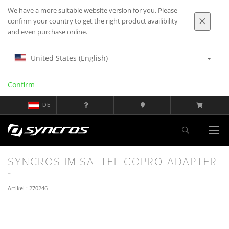
We have a more suitable website version for you. Please
confirm your country to get the right product availibility
and even purchase online.
United States (English)
Confirm
DE
SYNCROS IM SATTEL GOPRO-ADAPTER
Artikel : 270246