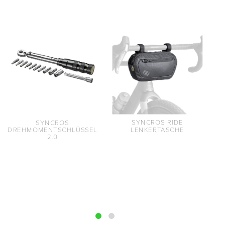
SYNCROS RIDE
SYNCROS
LENKERTASCHE
DREHMOMENTSCHLÜSSEL
2.0