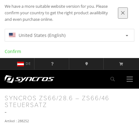
We have a more suitable website version for you. Please
confirm your country to get the right product availibility
and even purchase online.
United States (English)
Confirm
DE
SYNCROS ZS66/28.6 – ZS66/46
STEUERSATZ
Artikel : 288252