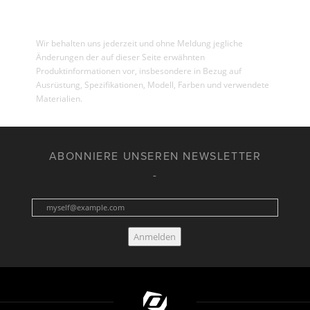
Wir behalten uns jederzeit und ohne Meldung jegliche
Änderungen der auf dieser Seite erwähnten
Produktinformationen vor, insbesondere in Bezug auf
Ausrüstung, Spezifikationen, Modell, Farben und verwendete
Materialien.
ABONNIERE UNSEREN NEWSLETTER
Anmelden