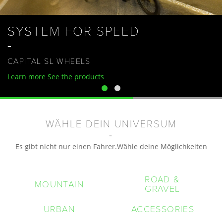
SYSTEM FOR SPEED
CAPITAL SL WHEELS
Learn more
See the products
WÄHLE DEIN UNIVERSUM
Es gibt nicht nur einen Fahrer.Wähle deine Möglichkeiten
ROAD &
MOUNTAIN
GRAVEL
URBAN
ACCESSORIES