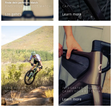
Finde dein perfektes Match
FIND YOUR PERFECT MATCH
CAPITAL SL
Los geht's
Learn more
SYNCROS X SCOTT-SRAM
INTEGRATED STORAGE TO
MTB RACING
CARRY YOUR ESSENTIAL
Read more
Learn more