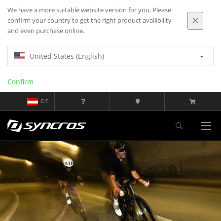
We have a more suitable website version for you. Please
confirm your country to get the right product availibility
and even purchase online.
United States (English)
Confirm
DE