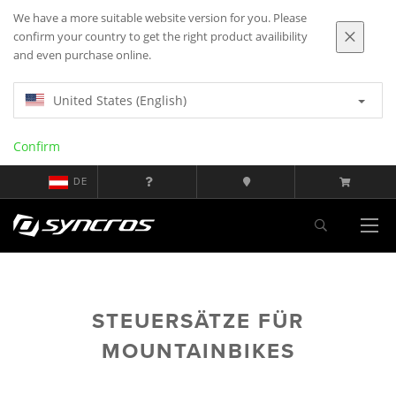
We have a more suitable website version for you. Please
confirm your country to get the right product availibility
and even purchase online.
United States (English)
Confirm
DE
STEUERSÄTZE FÜR
MOUNTAINBIKES