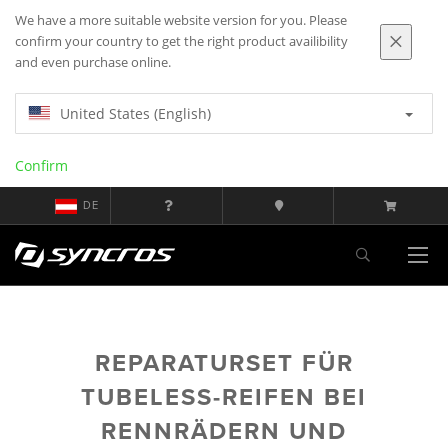
We have a more suitable website version for you. Please
confirm your country to get the right product availibility
and even purchase online.
United States (English)
Confirm
DE
REPARATURSET FÜR
TUBELESS-REIFEN BEI
RENNRÄDERN UND