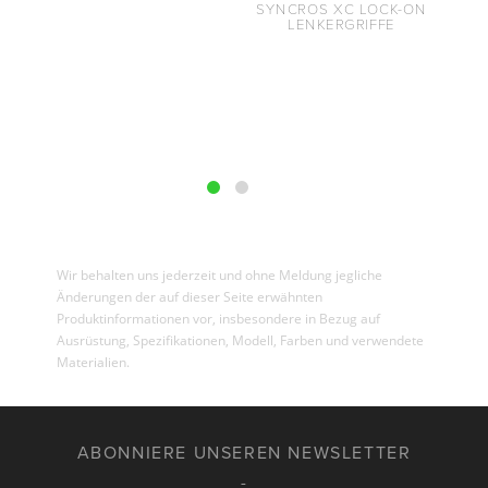
SYNCROS XC LOCK-ON
LENKERGRIFFE
Wir behalten uns jederzeit und ohne Meldung jegliche
Änderungen der auf dieser Seite erwähnten
Produktinformationen vor, insbesondere in Bezug auf
Ausrüstung, Spezifikationen, Modell, Farben und verwendete
Materialien.
ABONNIERE UNSEREN NEWSLETTER