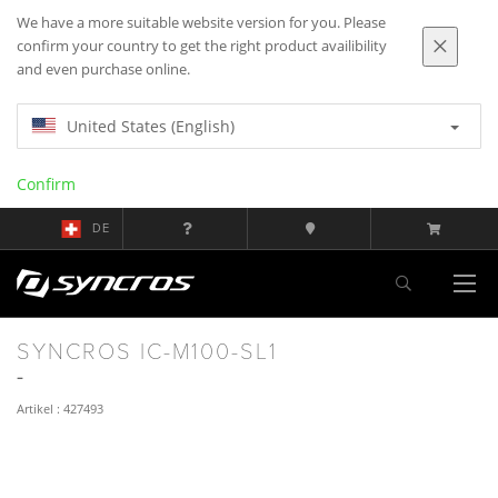
We have a more suitable website version for you. Please
confirm your country to get the right product availibility
and even purchase online.
United States (English)
Confirm
DE
SYNCROS IC-M100-SL1
Artikel : 427493