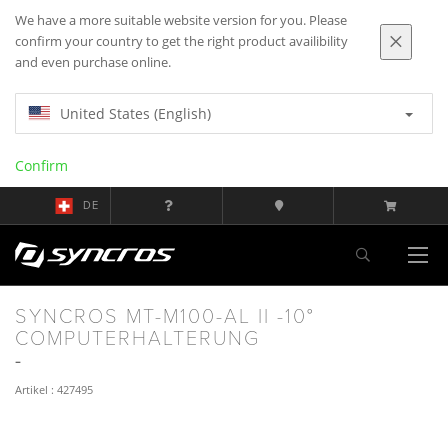
We have a more suitable website version for you. Please
confirm your country to get the right product availibility
and even purchase online.
United States (English)
Confirm
DE
SYNCROS MT-M100-AL II -10°
COMPUTERHALTERUNG
Artikel : 427495