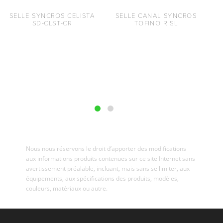
SELLE SYNCROS CELISTA
SELLE CANAL SYNCROS
SD-CLST-CR
TOFINO R SL
Nous nous réservons le droit d’apporter des modifications
aux informations produits contenues sur ce site Internet sans
avertissement préalable, incluant, mais sans se limiter, aux
équipements, aux spécifications des produits, modèles,
couleurs, matériaux ou autre.