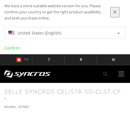
We have a more suitable website version for you. Please
confirm your country to get the right product availibility
and even purchase online.
United States (English)
Confirm
FR
SELLE SYNCROS CELISTA SD-CLST-CF
Modèle : 427082