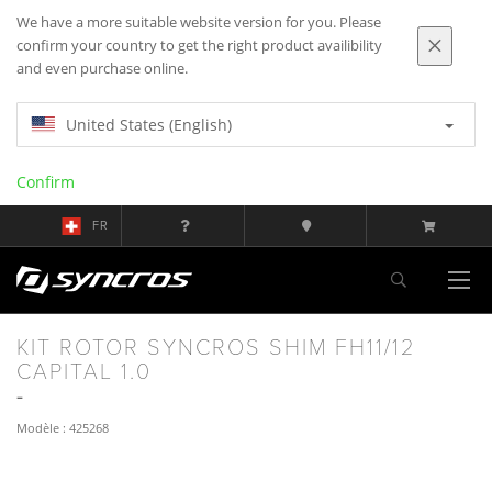
We have a more suitable website version for you. Please
confirm your country to get the right product availibility
and even purchase online.
United States (English)
Confirm
FR
KIT ROTOR SYNCROS SHIM FH11/12
CAPITAL 1.0
Modèle : 425268