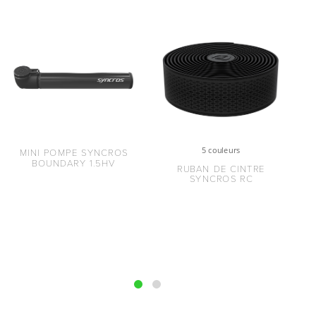
5 couleurs
MINI POMPE SYNCROS
BOUNDARY 1.5HV
RUBAN DE CINTRE
SYNCROS RC