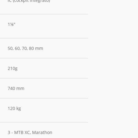
iC (cockpit integrato)
1⅛"
50, 60, 70, 80 mm
210g
740 mm
120 kg
3 - MTB XC, Marathon