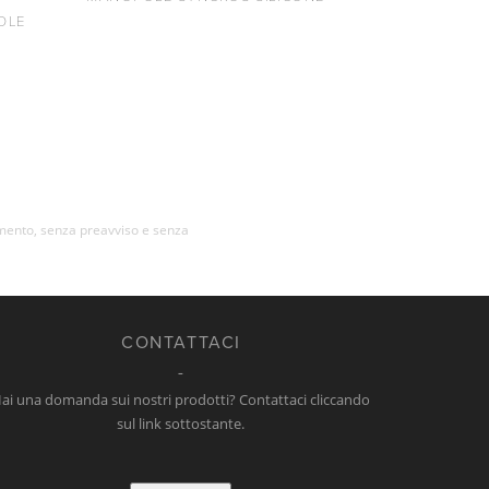
OLE
momento, senza preavviso e senza
CONTATTACI
ai una domanda sui nostri prodotti? Contattaci cliccando
sul link sottostante.