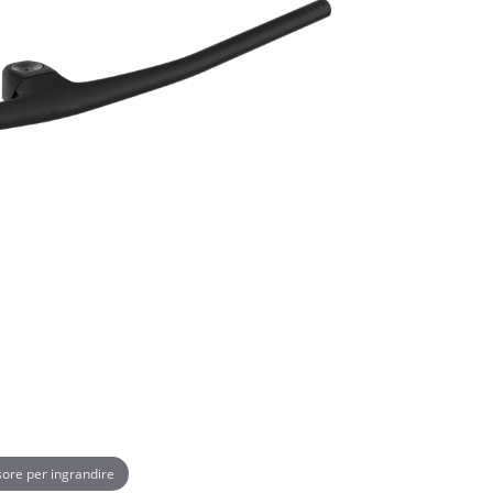
rsore per ingrandire