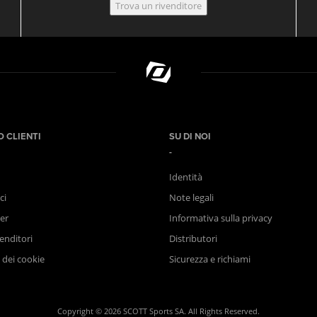
Trova un rivenditore
O CLIENTI
SU DI NOI
Identità
ci
Note legali
er
Informativa sulla privacy
enditori
Distributori
 dei cookie
Sicurezza e richiami
Copyright © 2026 SCOTT Sports SA. All Rights Reserved.