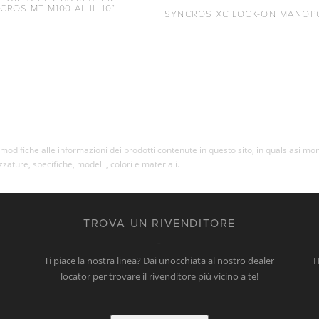
CROS MT-M100-AL II -10°
SYNCROS XC LOCK-ON MANOP
re modifiche alle informazioni dei prodotti contenute in questo sito, in qualsiasi 
ezzature, specifiche, modelli, colori e materiali.
TROVA UN RIVENDITORE
Ti piace la nostra linea? Dai unocchiata al nostro dealer
H
locator per trovare il rivenditore più vicino a te!