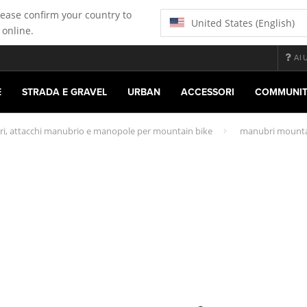
lease confirm your country to
United States (English)
 online.
AI
E
STRADA E GRAVEL
URBAN
ACCESSORI
COMMUNI
i, attacchi manubrio e manopole per mountain bike
manubri mounta