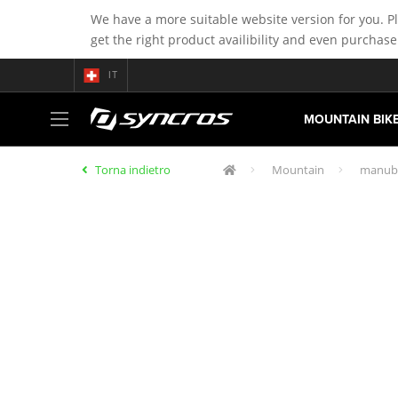
We have a more suitable website version for you. P
get the right product availibility and even purchase
IT
MOUNTAIN BIK
Torna indietro
Mountain
manubr