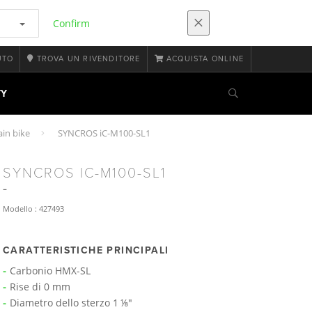
Confirm
UTO
TROVA UN RIVENDITORE
ACQUISTA ONLINE
TY
in bike
SYNCROS iC-M100-SL1
SYNCROS IC-M100-SL1
Modello : 427493
CARATTERISTICHE PRINCIPALI
Carbonio HMX-SL
Rise di 0 mm
Diametro dello sterzo 1 ⅛"