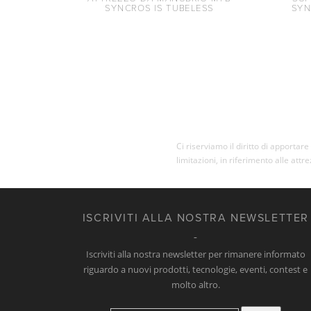
SYNCROS IS TUBELESS
SYN
Ci riserviamo il diritto di apporta
limitazioni, in riferimento alle attr
ISCRIVITI ALLA NOSTRA NEWSLETTER
Iscriviti alla nostra newsletter per rimanere informato
riguardo a nuovi prodotti, tecnologie, eventi, contest e
molto altro.