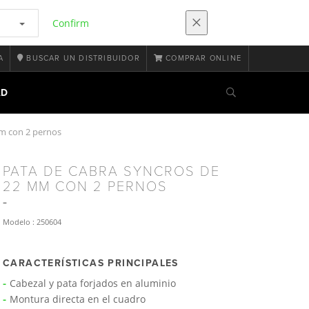
Confirm
A
BUSCAR UN DISTRIBUIDOR
COMPRAR ONLINE
AD
m con 2 pernos
PATA DE CABRA SYNCROS DE
22 MM CON 2 PERNOS
Modelo : 250604
CARACTERÍSTICAS PRINCIPALES
Cabezal y pata forjados en aluminio
Montura directa en el cuadro