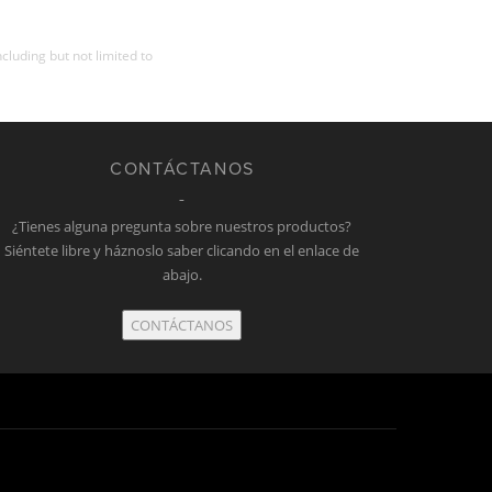
cluding but not limited to
CONTÁCTANOS
¿Tienes alguna pregunta sobre nuestros productos?
Siéntete libre y háznoslo saber clicando en el enlace de
abajo.
CONTÁCTANOS