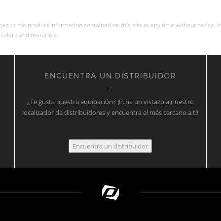
s to the product information contained on this site at any time without notice, in
 colors and materials.
ENCUENTRA UN DISTRIBUIDOR
¿Te gusta nuestra equipación? ¡Echa un vistazo a nuestro
localizador de distribuidores y encuentra el más cercano a ti!
Encuentra un distribuidor