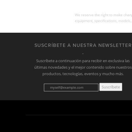
We reserve the right to make change
equipment, specifications, models,
SUSCRÍBETE A NUESTRA NEWSLETTER
Suscríbete a continuación para recibir en exclusiva las
últimas novedades y el mejor contenido sobre nuestros
productos, tecnologías, eventos y mucho más.
Suscríbete