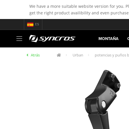
We have a more suitable website version for you. P
get the right product availibility and even purchase
ES
MONTAÑA
Atrás
Urban
potencias y puños b