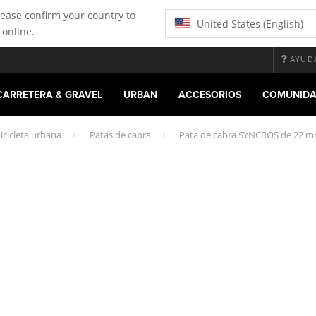
lease confirm your country to
United States (English)
 online.
AYUD
CARRETERA & GRAVEL
URBAN
ACCESORIOS
COMUNID
icicleta urbana
Patas de cabra
Pata de cabra SYNCROS de 22 m