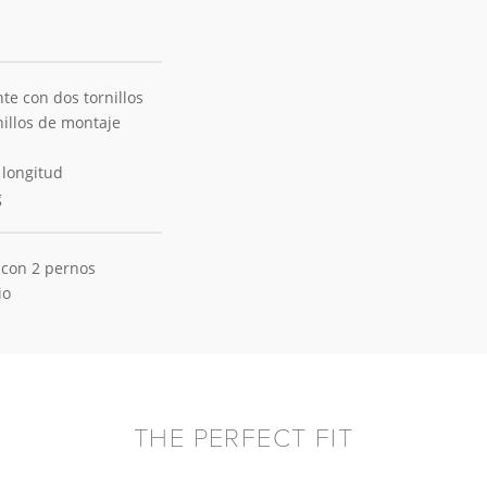
e con dos tornillos
nillos de montaje
a longitud
g
 con 2 pernos
io
THE PERFECT FIT