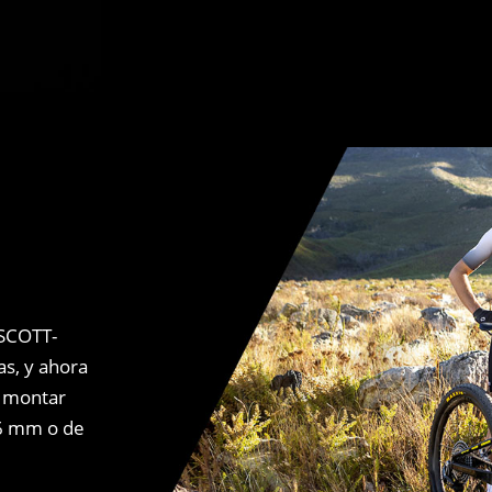
 SCOTT-
as, y ahora
e montar
26 mm o de