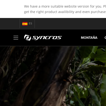
We have a more suitable website version for you. P
get the right product availibility and even purchase
ES
SILVERTON SL
Subir
MONTAÑA