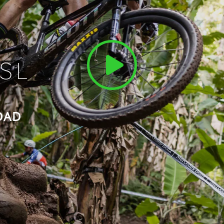
SL
DAD