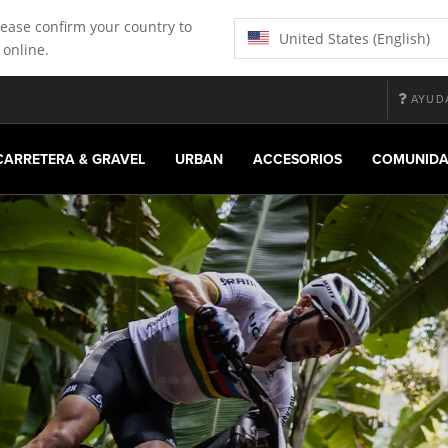
lease confirm your country to
United States (English)
 online.
AYUD
ACELERACIÓN MÁS RÁPIDA
GIROS MÁS 
CARRETERA & GRAVEL
URBAN
ACCESORIOS
COMUNID