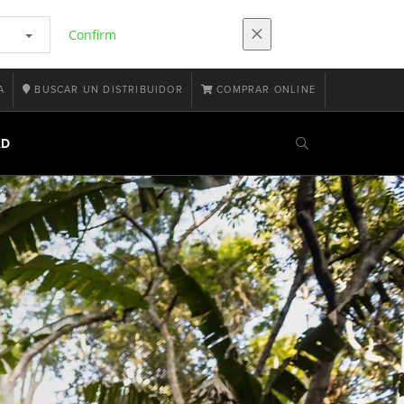
Confirm
A
BUSCAR UN DISTRIBUIDOR
COMPRAR ONLINE
RÁPIDOS
MÁS PRECISIÓN
HAZTE CON LAS RUEDAS
AD