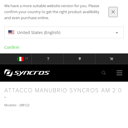
We have a more suitable website version for you. Please
confirm your country to get the right product availibility
and even purchase online.
United States (English)
Confirm
IT
ATTACCO MANUBRIO SYNCROS AM 2.0
Modello : 288122