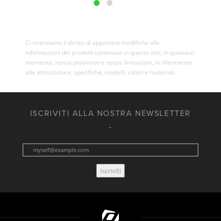
Ci riserviamo il diritto di apportare modifiche alle
informazioni dei prodotti contenute in questo sito, in qualsiasi
momento, senza preavviso e senza limitazioni, in riferimento
alle attrezzature, specifiche, modelli, colori e materiali.
ISCRIVITI ALLA NOSTRA NEWSLETTER
Iscriviti