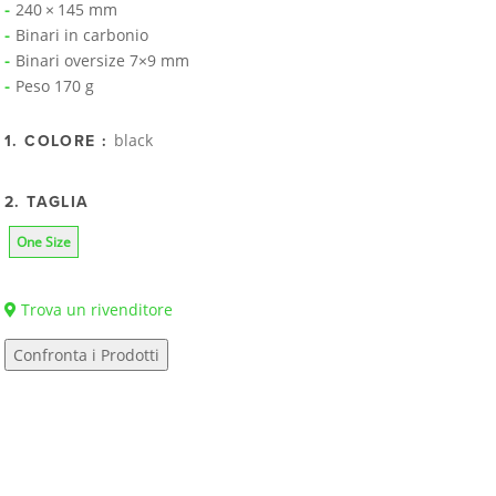
240 × 145 mm
Binari in carbonio
Binari oversize 7×9 mm
Peso 170 g
black
1. COLORE :
2. TAGLIA
One Size
Trova un rivenditore
Confronta i Prodotti