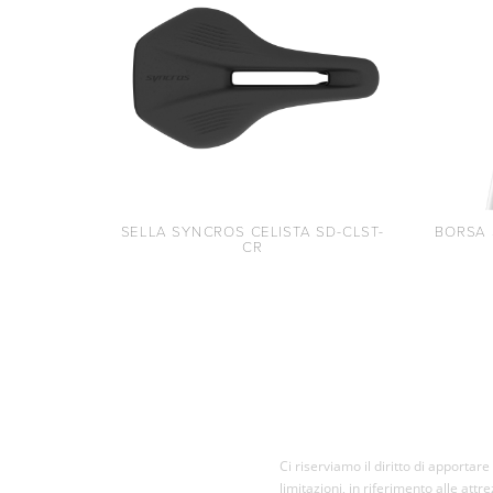
SELLA SYNCROS CELISTA SD-CLST-
BORSA
CR
Ci riserviamo il diritto di apporta
limitazioni, in riferimento alle attr