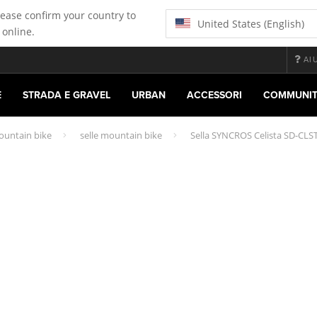
lease confirm your country to
United States (English)
 online.
AI
E
STRADA E GRAVEL
URBAN
ACCESSORI
COMMUNI
ountain bike
selle mountain bike
Sella SYNCROS Celista SD-CLS