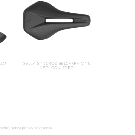
 CON
SELLA SYNCROS BELCARRA V 1.0
NEO, CON FORO
momento, senza preavviso e senza