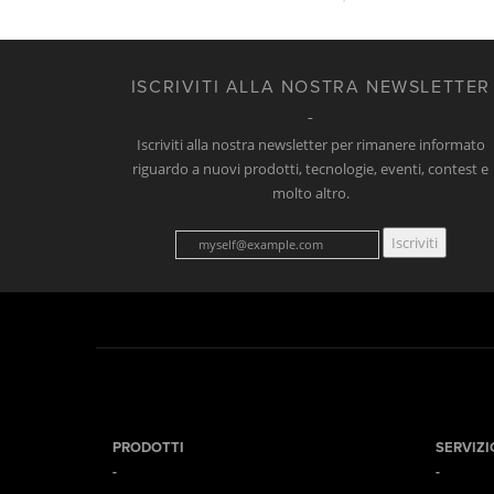
ISCRIVITI ALLA NOSTRA NEWSLETTER
Iscriviti alla nostra newsletter per rimanere informato
riguardo a nuovi prodotti, tecnologie, eventi, contest e
molto altro.
Iscriviti
PRODOTTI
SERVIZI