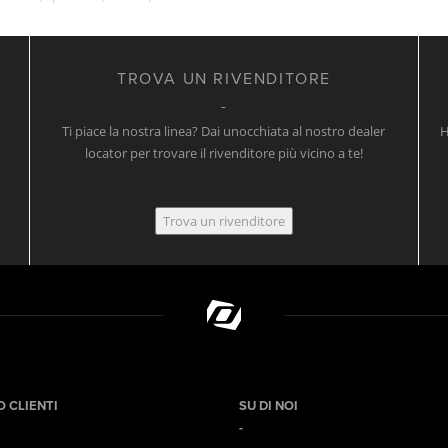
TROVA UN RIVENDITORE
Ti piace la nostra linea? Dai unocchiata al nostro dealer
H
locator per trovare il rivenditore più vicino a te!
Trova un rivenditore
O CLIENTI
SU DI NOI