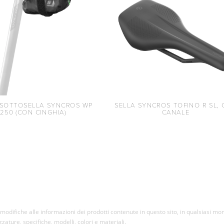
 SOTTOSELLA SYNCROS WP
SELLA SYNCROS TOFINO R SL,
250 (CON CINGHIA)
CANALE
re modifiche alle informazioni dei prodotti contenute in questo sito, in qualsiasi 
ezzature, specifiche, modelli, colori e materiali.