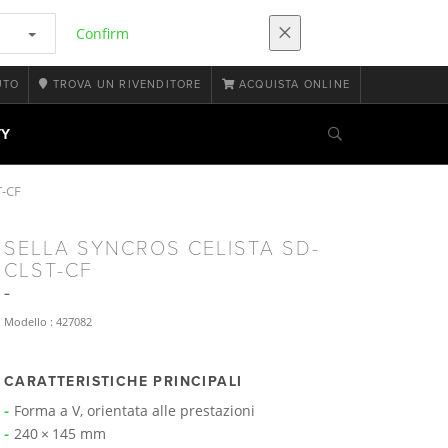
Confirm
UTO
TROVA UN RIVENDITORE
ACQUISTA ONLINE
TY
T-CF
SELLA SYNCROS CELISTA SD-
CLST-CF
Modello : 427082
CARATTERISTICHE PRINCIPALI
Forma a V, orientata alle prestazioni
240 × 145 mm