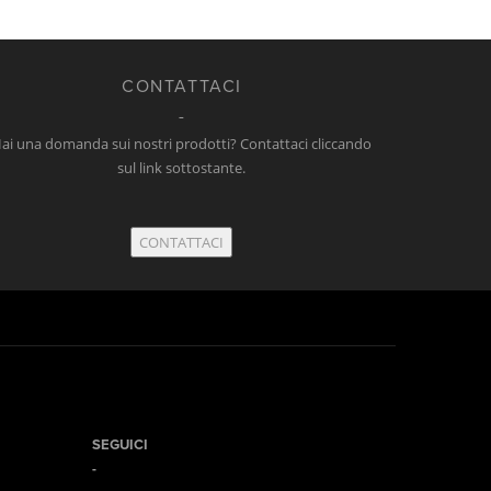
CONTATTACI
ai una domanda sui nostri prodotti? Contattaci cliccando
sul link sottostante.
CONTATTACI
SEGUICI