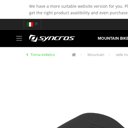
We have a more suitable website version for you. P
get the right product availibility and even purchase
IT
MOUNTAIN BIK
Torna indietro
Mountain
selle m