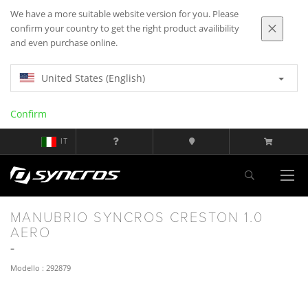
We have a more suitable website version for you. Please
confirm your country to get the right product availibility
and even purchase online.
United States (English)
Confirm
IT
MANUBRIO SYNCROS CRESTON 1.0
AERO
Modello : 292879