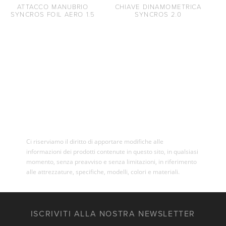
ATTACCO MANUBRIO
CHIAVE DINAMOMETRICA
SYNCROS FOIL AERO 1.5
SYNCROS 2.0
Ci riserviamo il diritto di apportare modifiche alle
informazioni dei prodotti contenute in questo sito, in qualsiasi
momento, senza preavviso e senza limitazioni, in riferimento
alle attrezzature, specifiche, modelli, colori e materiali.
ISCRIVITI ALLA NOSTRA NEWSLETTER