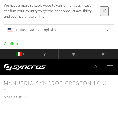
We have a more suitable website version for you. Please
confirm your country to get the right product availibility
and even purchase online.
United States (English)
Confirm
IT
MANUBRIO SYNCROS CRESTON 1.0 X
Modello : 288114