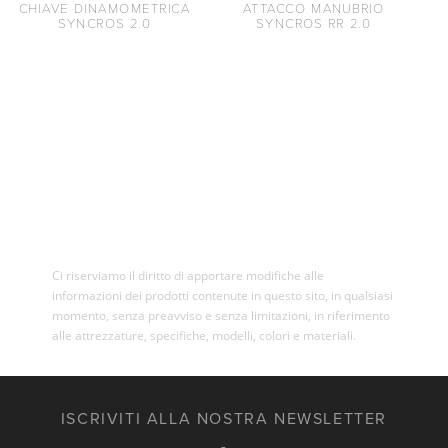
CHIAVE DINAMOMETRICA
ATTACCO MANUBRIO
SYNCROS 2.0
SYNCROS RR 2.0
Ci riserviamo il diritto di apportare modifiche alle
informazioni dei prodotti contenute in questo sito, in qualsiasi
momento, senza preavviso e senza limitazioni, in riferimento
alle attrezzature, specifiche, modelli, colori e materiali.
ISCRIVITI ALLA NOSTRA NEWSLETTER