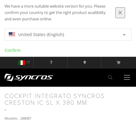
We have a more suitable website version for you. Please
confirm your country to get the right product availibility
and even purchase online.
United States (English)
Confirm
IT
COCKPIT INTEGRATO SYNCROS
CRESTON IC SL X 380 MM
Modello : 288087