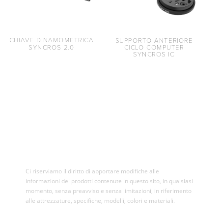
CHIAVE DINAMOMETRICA
SUPPORTO ANTERIORE
SYNCROS 2.0
CICLO COMPUTER
SYNCROS IC
Ci riserviamo il diritto di apportare modifiche alle
informazioni dei prodotti contenute in questo sito, in qualsiasi
momento, senza preavviso e senza limitazioni, in riferimento
alle attrezzature, specifiche, modelli, colori e materiali.