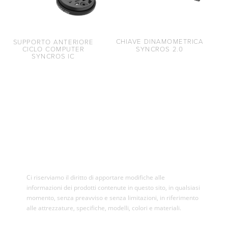
CHIAVE DINAMOMETRICA
SUPPORTO ANTERIORE
SYNCROS 2.0
CICLO COMPUTER
SYNCROS IC
Ci riserviamo il diritto di apportare modifiche alle
informazioni dei prodotti contenute in questo sito, in qualsiasi
momento, senza preavviso e senza limitazioni, in riferimento
alle attrezzature, specifiche, modelli, colori e materiali.