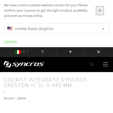
We have a more suitable website version for you. Please
confirm your country to get the right product availibility
and even purchase online.
United States (English)
Confirm
IT
COCKPIT INTEGRATO SYNCROS
CRESTON IC SL X 440 MM
Modello : 288090