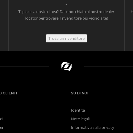
Ti piace la nostra linea? Dai unocchiata al nostro dealer
H
locator per trovare il rivenditore più vicino a te!
Trova un rivenditore
O CLIENTI
SU DI NOI
Identità
ci
Note legali
er
Informativa sulla privacy