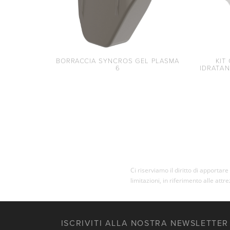
BORRACCIA SYNCROS GEL PLASMA
KIT
6
IDRATAN
Ci riserviamo il diritto di apporta
limitazioni, in riferimento alle attr
ISCRIVITI ALLA NOSTRA NEWSLETTER