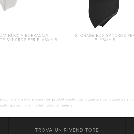
 CANNUCCIA BORRACCIA
STORAGE BOX SYNCROS PE
TE SYNCROS PER PLASMA 6
PLASMA 6
re modifiche alle informazioni dei prodotti contenute in questo sito, in qualsiasi 
ezzature, specifiche, modelli, colori e materiali.
TROVA UN RIVENDITORE