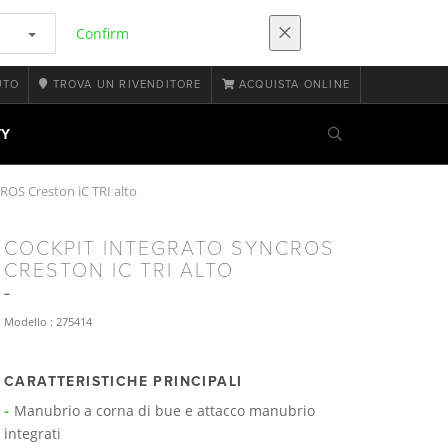
Confirm
UTO
TROVA UN RIVENDITORE
ACQUISTA ONLINE
TY
ROS Creston iC TRI alto
COCKPIT INTEGRATO SYNCROS
CRESTON IC TRI ALTO
Modello : 275414
CARATTERISTICHE PRINCIPALI
Manubrio a corna di bue e attacco manubrio
integrati