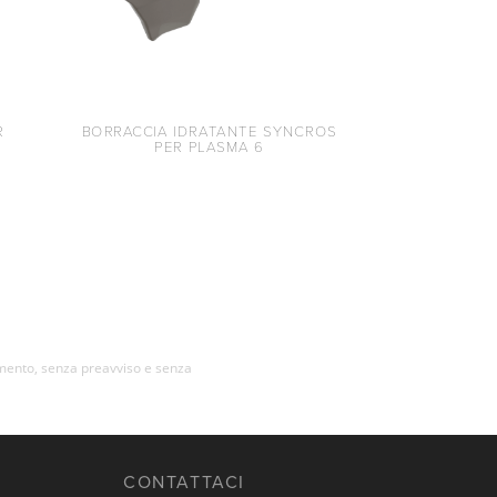
R
BORRACCIA IDRATANTE SYNCROS
PER PLASMA 6
momento, senza preavviso e senza
CONTATTACI