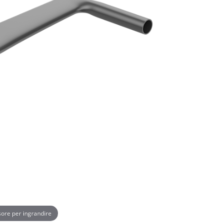
rsore per ingrandire