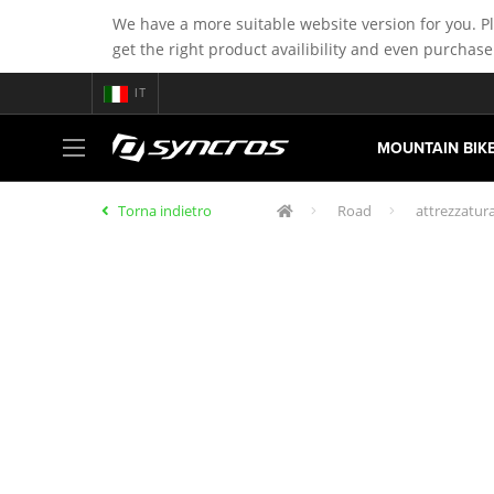
We have a more suitable website version for you. P
get the right product availibility and even purchase
IT
MOUNTAIN BIK
Torna indietro
Road
attrezzatura