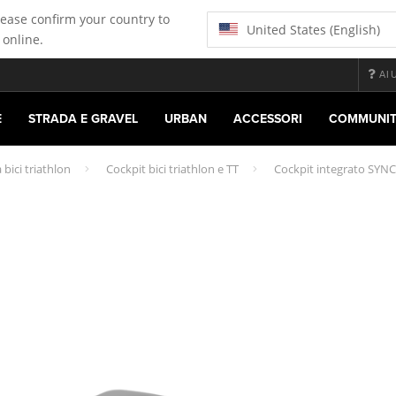
lease confirm your country to
United States (English)
 online.
AI
E
STRADA E GRAVEL
URBAN
ACCESSORI
COMMUNI
 bici triathlon
Cockpit bici triathlon e TT
Cockpit integrato SYNC