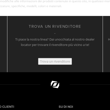
re modifiche alle informazioni dei prodotti contenute in questo sito, in qualsiasi 
ezzature, specifiche, modelli, colori e materiali.
TROVA UN RIVENDITORE
Ti piace la nostra linea? Dai unocchiata al nostro dealer
H
locator per trovare il rivenditore più vicino a te!
Trova un rivenditore
O CLIENTI
SU DI NOI