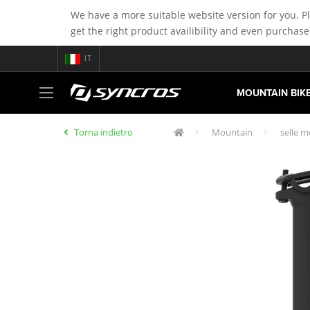
We have a more suitable website version for you. P
get the right product availibility and even purchase
IT
MOUNTAIN BIK
Torna indietro
Mountain
selle m