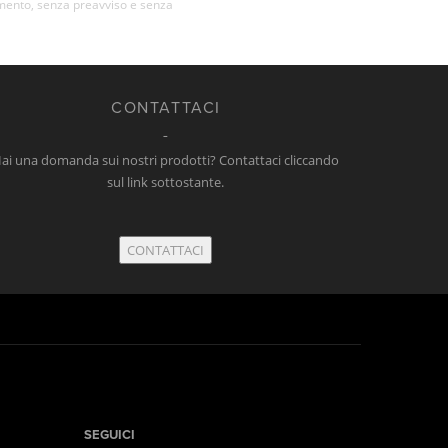
momento, senza preavviso e senza
CONTATTACI
ai una domanda sui nostri prodotti? Contattaci cliccando
sul link sottostante.
CONTATTACI
SEGUICI