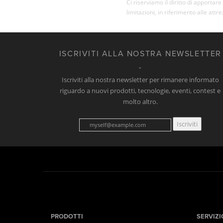
Ci riserviamo il diritto di apporta
limitazioni, in riferimento alle attr
ISCRIVITI ALLA NOSTRA NEWSLETTER
Iscriviti alla nostra newsletter per rimanere informato
riguardo a nuovi prodotti, tecnologie, eventi, contest e
molto altro.
Iscriviti
PRODOTTI
SERVIZI