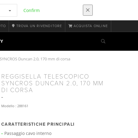
Confirm
UTO
TROVA UN RIVENDITORE
ACQUISTA ONLINE
TY
o SYNCROS Duncan 2.0, 170 mm di corsa
REGGISELLA TELESCOPICO
SYNCROS DUNCAN 2.0, 170 MM
DI CORSA
Modello : 288161
CARATTERISTICHE PRINCIPALI
Passaggio cavo interno