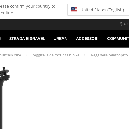
lease confirm your country to
United States (English)
 online.
AI
E
STRADA E GRAVEL
URBAN
ACCESSORI
COMMUNI
ountain bike
reggisella da mountain bike
Reggisella telescopic