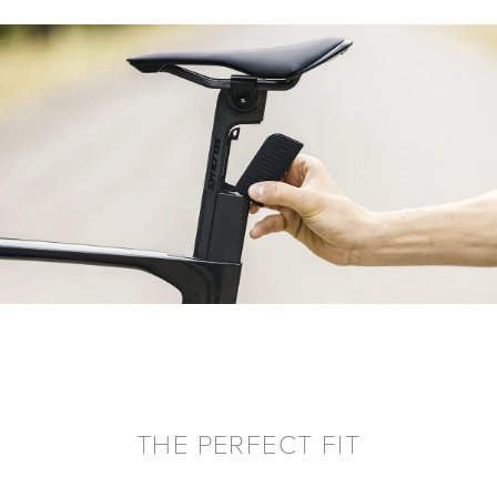
THE PERFECT FIT