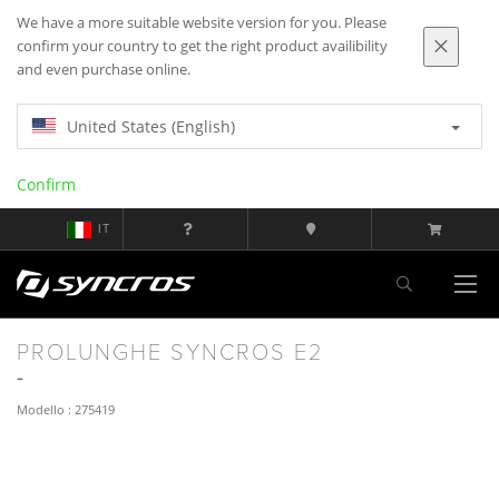
We have a more suitable website version for you. Please
confirm your country to get the right product availibility
and even purchase online.
United States (English)
Confirm
IT
PROLUNGHE SYNCROS E2
Modello : 275419