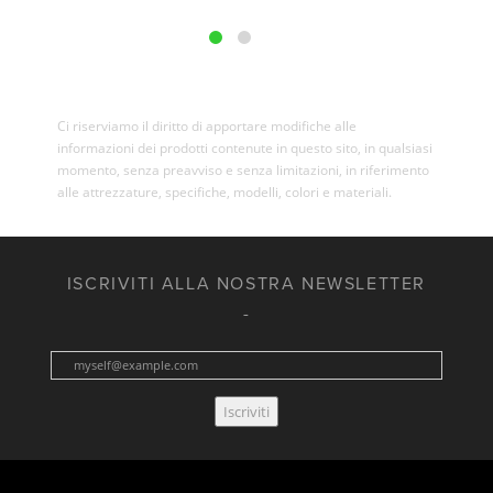
Ci riserviamo il diritto di apportare modifiche alle
informazioni dei prodotti contenute in questo sito, in qualsiasi
momento, senza preavviso e senza limitazioni, in riferimento
alle attrezzature, specifiche, modelli, colori e materiali.
ISCRIVITI ALLA NOSTRA NEWSLETTER
Iscriviti