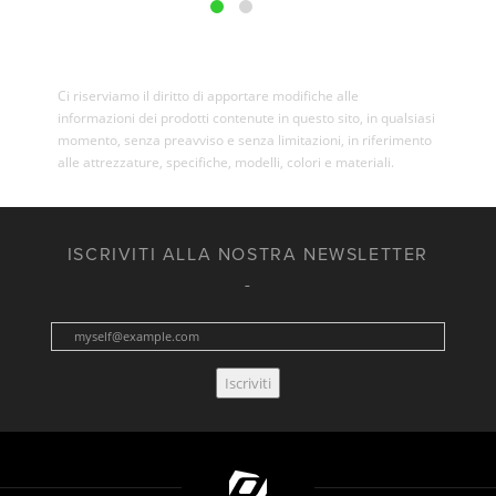
Ci riserviamo il diritto di apportare modifiche alle
informazioni dei prodotti contenute in questo sito, in qualsiasi
momento, senza preavviso e senza limitazioni, in riferimento
alle attrezzature, specifiche, modelli, colori e materiali.
ISCRIVITI ALLA NOSTRA NEWSLETTER
Iscriviti