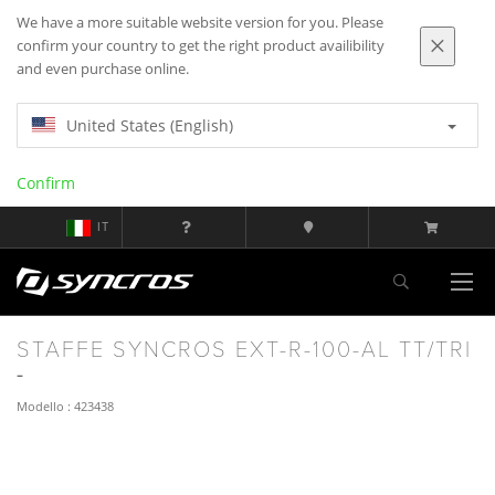
We have a more suitable website version for you. Please
confirm your country to get the right product availibility
and even purchase online.
United States (English)
Confirm
IT
STAFFE SYNCROS EXT-R-100-AL TT/TRI
Modello : 423438