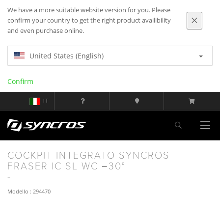
We have a more suitable website version for you. Please
confirm your country to get the right product availibility
and even purchase online.
United States (English)
Confirm
IT
COCKPIT INTEGRATO SYNCROS
FRASER IC SL WC −30°
Modello : 294470