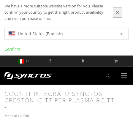
We have a more suitable website version for you. Please
confirm your country to get the right product availibility
and even purchase online.
United States (English)
Confirm
IT
COCKPIT INTEGRATO SYNCROS
CRESTON IC TT PER PLASMA RC TT
Modello : 292881