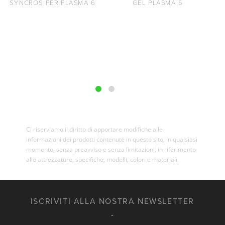
SYNCROS PER PLASMA 6
GEL PLASMA 6
Ci riserviamo il diritto di apportare modifiche alle
informazioni dei prodotti contenute in questo sito, in qualsiasi
momento, senza preavviso e senza limitazioni, in riferimento
alle attrezzature, specifiche, modelli, colori e materiali.
ISCRIVITI ALLA NOSTRA NEWSLETTER