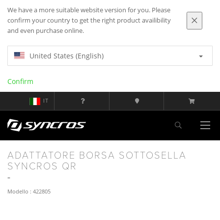
We have a more suitable website version for you. Please
confirm your country to get the right product availibility
and even purchase online.
United States (English)
Confirm
IT
ADATTATORE BORSA SOTTOSELLA
SYNCROS QR
Modello : 422805