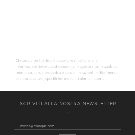
Ci riserviamo il diritto di apportare modifiche alle
informazioni dei prodotti contenute in questo sito, in qualsiasi
momento, senza preavviso e senza limitazioni, in riferimento
alle attrezzature, specifiche, modelli, colori e materiali.
ISCRIVITI ALLA NOSTRA NEWSLETTER