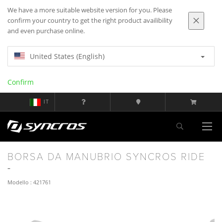
We have a more suitable website version for you. Please
confirm your country to get the right product availibility
and even purchase online.
United States (English)
Confirm
IT
BORSA DA MANUBRIO SYNCROS RIDE
Modello : 421761