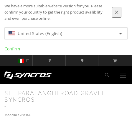
We have a more suitable website version for you. Please
confirm your country to get the right product availibility
and even purchase online.
United States (English)
Confirm
IT
SET PARAFANGHI ROAD GRAVEL
SYNCROS
Modello : 288344