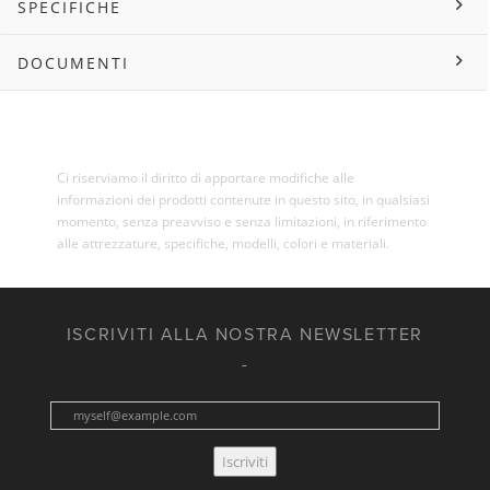
SPECIFICHE
DOCUMENTI
Ci riserviamo il diritto di apportare modifiche alle
informazioni dei prodotti contenute in questo sito, in qualsiasi
momento, senza preavviso e senza limitazioni, in riferimento
alle attrezzature, specifiche, modelli, colori e materiali.
ISCRIVITI ALLA NOSTRA NEWSLETTER
Iscriviti