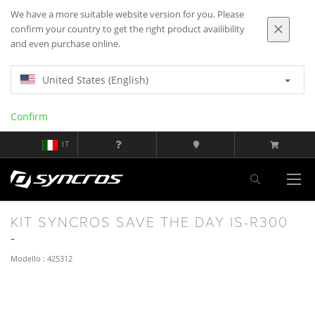
We have a more suitable website version for you. Please
confirm your country to get the right product availibility
and even purchase online.
United States (English)
Confirm
IT
KIT SYNCROS SAVE THE DAY IS-R300
Modello : 425312