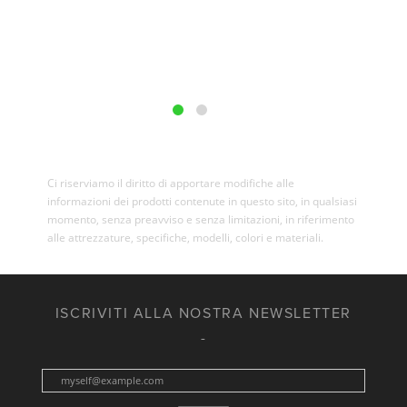
Ci riserviamo il diritto di apportare modifiche alle
informazioni dei prodotti contenute in questo sito, in qualsiasi
momento, senza preavviso e senza limitazioni, in riferimento
alle attrezzature, specifiche, modelli, colori e materiali.
ISCRIVITI ALLA NOSTRA NEWSLETTER