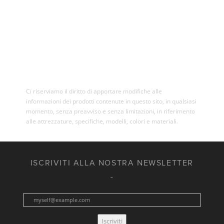
Ci riserviamo il diritto di apportare modifiche alle
informazioni dei prodotti contenute in questo sito, in qualsiasi
momento, senza preavviso e senza limitazioni, in riferimento
alle attrezzature, specifiche, modelli, colori e materiali.
ISCRIVITI ALLA NOSTRA NEWSLETTER
Iscriviti