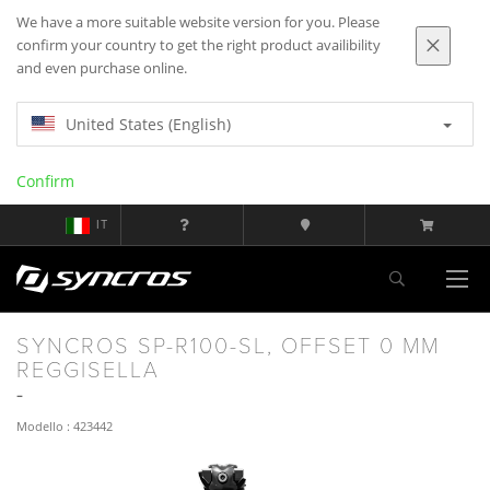
We have a more suitable website version for you. Please
confirm your country to get the right product availibility
and even purchase online.
United States (English)
Confirm
IT
SYNCROS SP-R100-SL, OFFSET 0 MM
REGGISELLA
Modello : 423442