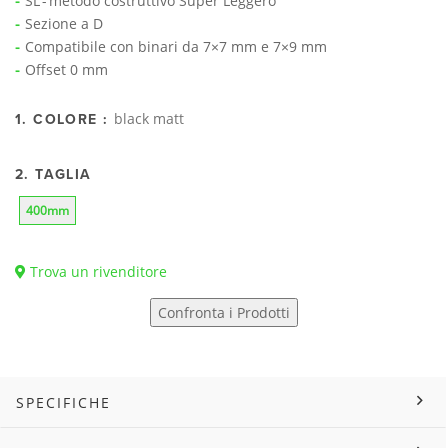
SL - metodo costruttivo Super Leggero
Sezione a D
Compatibile con binari da 7×7 mm e 7×9 mm
Offset 0 mm
black matt
1. COLORE :
2. TAGLIA
400mm
Trova un rivenditore
Confronta i Prodotti
SPECIFICHE