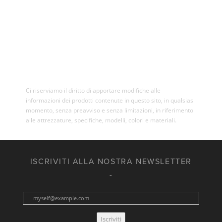
Ci riserviamo il diritto di apportare modifiche alle
informazioni dei prodotti contenute in questo sito, in qualsiasi
momento, senza preavviso e senza limitazioni, in riferimento
alle attrezzature, specifiche, modelli, colori e materiali.
ISCRIVITI ALLA NOSTRA NEWSLETTER
Iscriviti