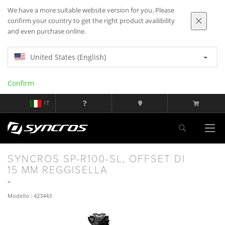
We have a more suitable website version for you. Please
confirm your country to get the right product availibility
and even purchase online.
United States (English)
Confirm
IT
SYNCROS SP-R100-SL, OFFSET DI
15 MM REGGISELLA
Modello : 423443