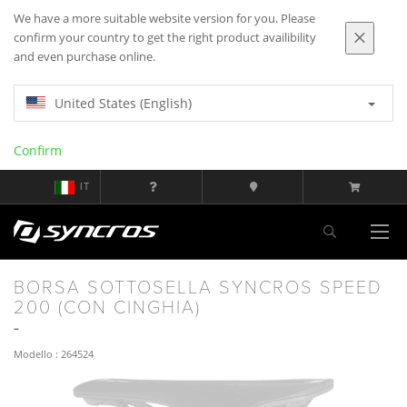
We have a more suitable website version for you. Please
confirm your country to get the right product availibility
and even purchase online.
United States (English)
Confirm
IT
BORSA SOTTOSELLA SYNCROS SPEED
200 (CON CINGHIA)
Modello : 264524