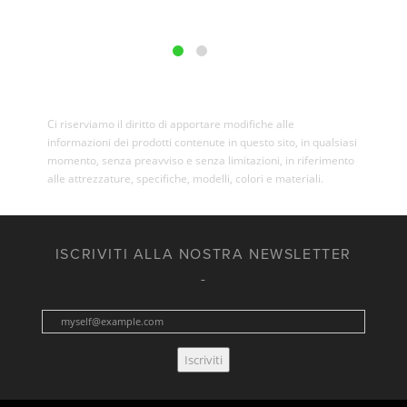
Ci riserviamo il diritto di apportare modifiche alle
informazioni dei prodotti contenute in questo sito, in qualsiasi
momento, senza preavviso e senza limitazioni, in riferimento
alle attrezzature, specifiche, modelli, colori e materiali.
ISCRIVITI ALLA NOSTRA NEWSLETTER
Iscriviti