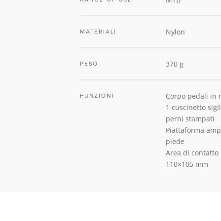
Nylon
MATERIALI
370 g
PESO
Corpo pedali in 
FUNZIONI
1 cuscinetto sigi
perni stampati
Piattaforma ampi
piede
Area di contatto
110×105 mm