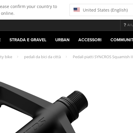
lease confirm your country to
United States (English)
 online.
AI
E
STRADA E GRAVEL
URBAN
ACCESSORI
COMMUNI
ity bike
pedali da bici da città
Pedali piatti SYNCROS Squamish II