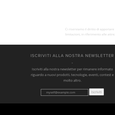
Ci riserviamo il diritto di apporta
limitazioni, in riferimento alle attr
ISCRIVITI ALLA NOSTRA NEWSLETTER
Iscriviti alla nostra newsletter per rimanere informato
riguardo a nuovi prodotti, tecnologie, eventi, contest e
molto altro.
Iscriviti