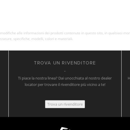
re modifiche alle informazioni dei prodotti contenute in questo sito, in qualsiasi 
ezzature, specifiche, modelli, colori e materiali.
TROVA UN RIVENDITORE
Ti piace la nostra linea? Dai unocchiata al nostro dealer
H
locator per trovare il rivenditore più vicino a te!
Trova un rivenditore