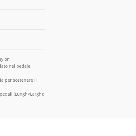
nylon
llato nel pedale
a per sostenere il
 pedali (Lungh×Largh):