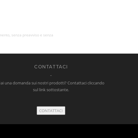
momento, senza preavviso e senza
CONTATTACI
ai una domanda sui nostri prodotti? Contattaci cliccando
sul link sottostante.
CONTATTACI