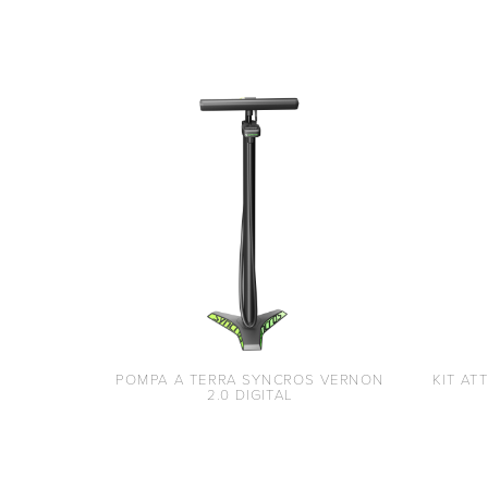
POMPA A TERRA SYNCROS VERNON
KIT AT
2.0 DIGITAL