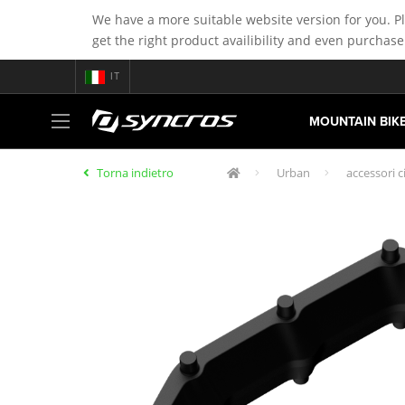
We have a more suitable website version for you. P
get the right product availibility and even purchase
IT
MOUNTAIN BIK
Torna indietro
Urban
accessori c