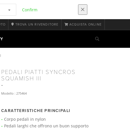
Confirm
UTO
TROVA UN RIVENDITORE
ACQUISTA ONLINE
TY
I
PEDALI PIATTI SYNCROS
SQUAMISH III
Modello : 275464
CARATTERISTICHE PRINCIPALI
Corpo pedali in nylon
Pedali larghi che offrono un buon supporto