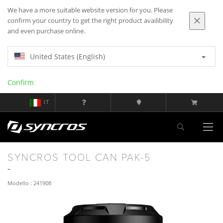
We have a more suitable website version for you. Please
confirm your country to get the right product availibility
and even purchase online.
United States (English)
Confirm
IT
SYNCROS TOOL CAN PAK-5
Modello : 241908