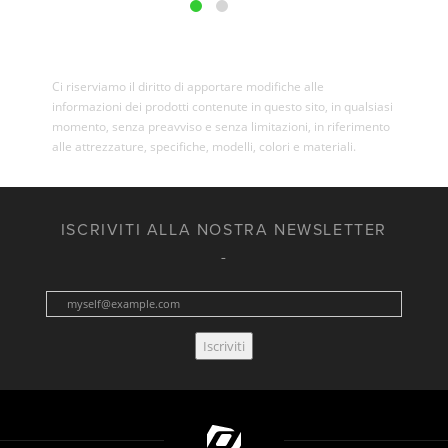
Ci riserviamo il diritto di apportare modifiche alle
informazioni dei prodotti contenute in questo sito, in qualsiasi
momento, senza preavviso e senza limitazioni, in riferimento
alle attrezzature, specifiche, modelli, colori e materiali.
ISCRIVITI ALLA NOSTRA NEWSLETTER
Iscriviti