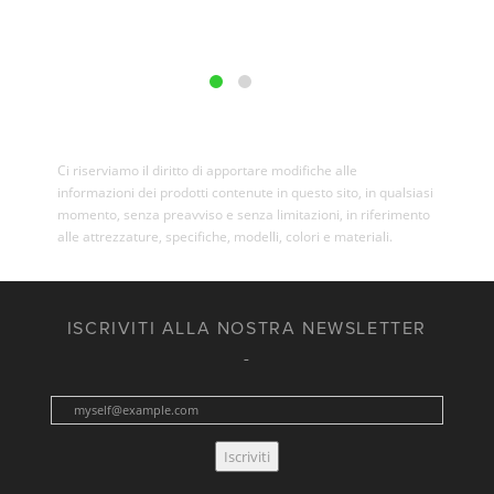
Ci riserviamo il diritto di apportare modifiche alle
informazioni dei prodotti contenute in questo sito, in qualsiasi
momento, senza preavviso e senza limitazioni, in riferimento
alle attrezzature, specifiche, modelli, colori e materiali.
ISCRIVITI ALLA NOSTRA NEWSLETTER
Iscriviti