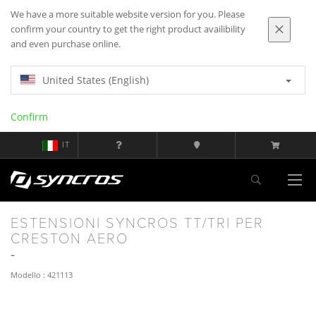
We have a more suitable website version for you. Please
confirm your country to get the right product availibility
and even purchase online.
United States (English)
Confirm
IT
ESTENSIONI SYNCROS TT/TRI PER
CRESTON AERO
Modello : 421113