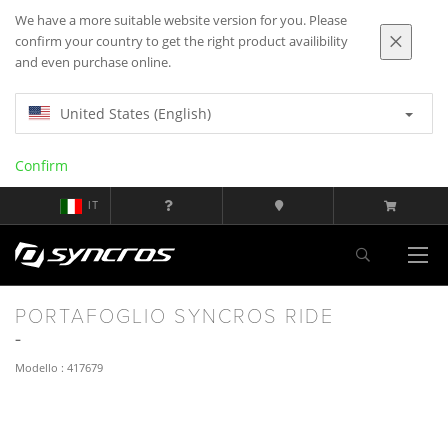
We have a more suitable website version for you. Please
confirm your country to get the right product availibility
and even purchase online.
United States (English)
Confirm
IT
PORTAFOGLIO SYNCROS RIDE
Modello : 417679