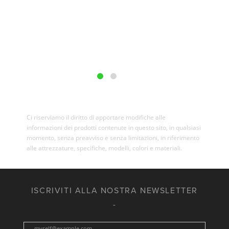
Ci riserviamo il diritto di apportare modifiche alle
informazioni dei prodotti contenute in questo sito, in qualsiasi
momento, senza preavviso e senza limitazioni, in riferimento
alle attrezzature, specifiche, modelli, colori e materiali.
ISCRIVITI ALLA NOSTRA NEWSLETTER