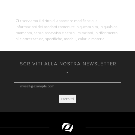
Ci riserviamo il diritto di apportare modifiche alle
informazioni dei prodotti contenute in questo sito, in qualsiasi
momento, senza preavviso e senza limitazioni, in riferimento
alle attrezzature, specifiche, modelli, colori e materiali.
ISCRIVITI ALLA NOSTRA NEWSLETTER
Iscriviti