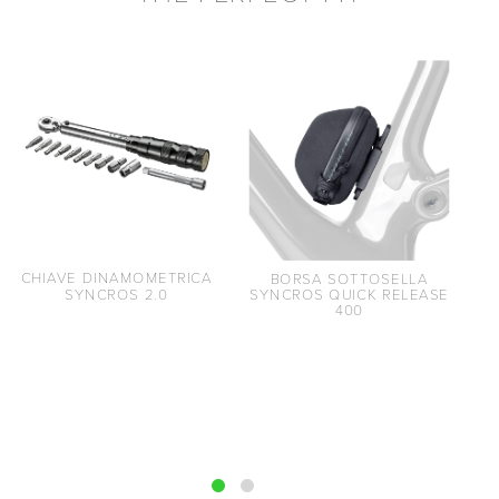
CHIAVE DINAMOMETRICA
BORSA SOTTOSELLA
SYNCROS 2.0
SYNCROS QUICK RELEASE
400