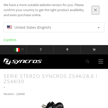
We have a more suitable website version for you. Please
confirm your country to get the right product availibility
and even purchase online.
United States (English)
Confirm
IT
SERIE STERZO SYNCROS ZS44/28,6 |
ZS44/30
Modello : 228440