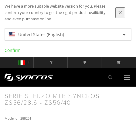
We have a more suitable website version for you. Please
confirm your country to get the right product availibility
and even purchase online.
United States (English)
Confirm
IT
SERIE STERZO MTB SYNCROS
ZS56/28,6 - ZS56/40
Modello : 288251