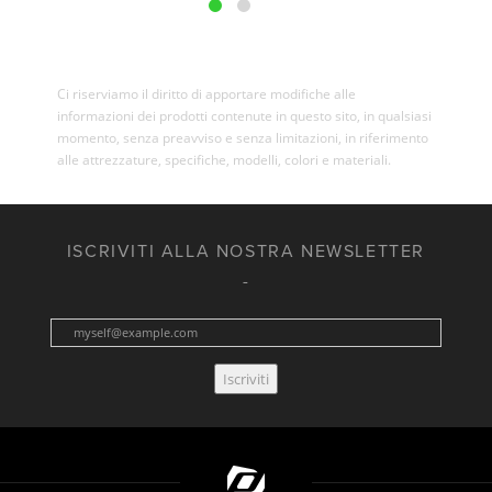
Ci riserviamo il diritto di apportare modifiche alle
informazioni dei prodotti contenute in questo sito, in qualsiasi
momento, senza preavviso e senza limitazioni, in riferimento
alle attrezzature, specifiche, modelli, colori e materiali.
ISCRIVITI ALLA NOSTRA NEWSLETTER
Iscriviti