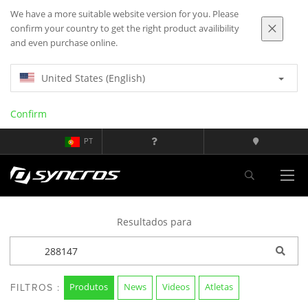
We have a more suitable website version for you. Please
confirm your country to get the right product availibility
and even purchase online.
United States (English)
Confirm
PT
Resultados para
Produtos
News
Videos
Atletas
FILTROS :